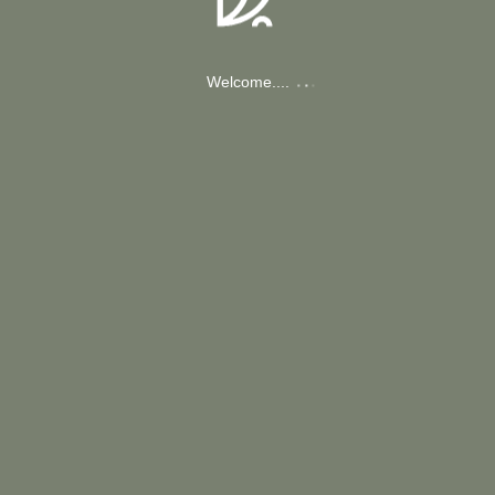
Welcome....
東京都目黒区青葉台1-25-10 バウ青葉台2階
創作フレンチ×研修店
© CHEF CREATE LLC.