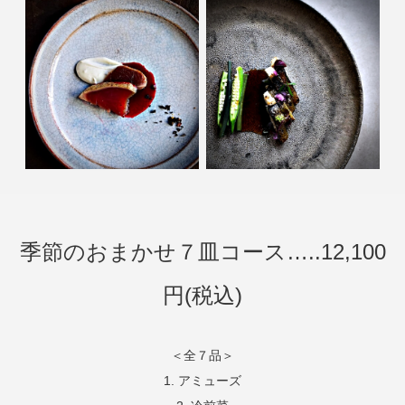
季節のおまかせ７皿コース…..12,100
円(税込)
＜全７品＞
1. アミューズ